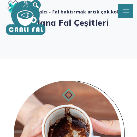
Fal- En iyi falcı - Fal baktırmak artık çok kolay
Adana Fal Çeşitleri